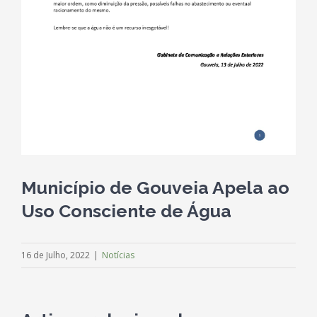
M:
Av. dos Emigrantes, nº 8
6290-415 – S. Paio
T:
238 492 205
(chamada para a rede fixa nacional)
GALERIA DE IMAGENS
Município de Gouveia Apela ao
Uso Consciente de Água
16 de Julho, 2022
|
Notícias