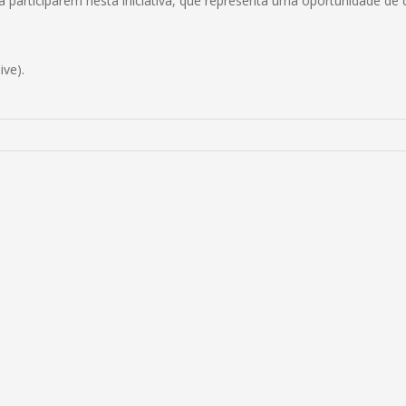
 a participarem nesta iniciativa, que representa uma oportunidade de
ive).
A DE IMAGENS
SIGA-NOS NO FACEBOO