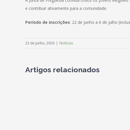
A Junta de Freguesia convida todos os jovens elegíveis
e contribuir ativamente para a comunidade.
Período de inscrições
: 22 de junho a 6 de julho (inclus
23 de Junho, 2026
|
Notícias
Artigos relacionados
GALERI
M:
Av. dos Emigrantes, nº 8
6290-415 – S. Paio
T:
238 492 205
(chamada para a rede fixa
nacional)