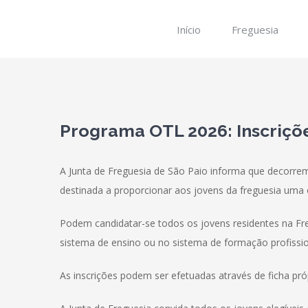
Skip
to
Início
Freguesia
content
View
Larger
Programa OTL 2026: Inscriçõ
Image
A Junta de Freguesia de São Paio informa que decorrem
destinada a proporcionar aos jovens da freguesia uma oc
Podem candidatar-se todos os jovens residentes na F
sistema de ensino ou no sistema de formação profissio
As inscrições podem ser efetuadas através de ficha próp