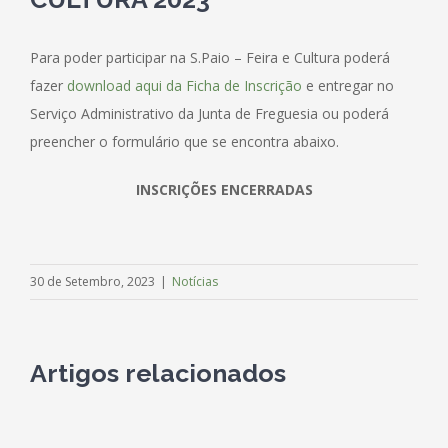
Para poder participar na S.Paio – Feira e Cultura poderá
fazer
download aqui da Ficha de Inscrição
e entregar no
Serviço Administrativo da Junta de Freguesia ou poderá
preencher o formulário que se encontra abaixo.
INSCRIÇÕES ENCERRADAS
30 de Setembro, 2023
|
Notícias
M:
Av. dos Emigrantes, nº 8
6290-415 – S. Paio
Artigos relacionados
T:
238 492 205
(chamada para a rede fixa nacional)