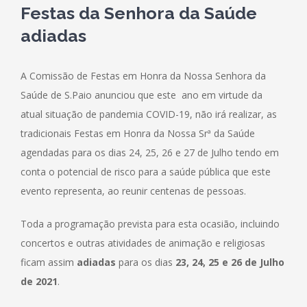
Festas da Senhora da Saúde
adiadas
A Comissão de Festas em Honra da Nossa Senhora da
Saúde de S.Paio anunciou que este ano em virtude da
atual situação de pandemia COVID-19, não irá realizar, as
tradicionais Festas em Honra da Nossa Srª da Saúde
agendadas para os dias 24, 25, 26 e 27 de Julho tendo em
M:
Av. dos Emigrantes, nº 8
conta o potencial de risco para a saúde pública que este
6290-415 – S. Paio
evento representa, ao reunir centenas de pessoas.
T:
238 492 205
(chamada para a rede fixa nacional)
Toda a programação prevista para esta ocasião, incluindo
concertos e outras atividades de animação e religiosas
GALERIA DE IMAGENS
ficam assim
adiadas
para os dias
23, 24, 25 e 26 de Julho
de 2021
.